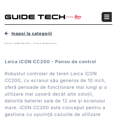
Skip
to
Togg
content
Navi
Geosisteme
Inapoi la categorii
Industrii
Leica iCON CC200 – Field Controller
Produse
Leica iCON CC200 - Panou de control
Servicii
Robustul controler de teren Leica iCON
CC200, cu ecranul său generos de 10 inch,
Despre noi
oferă perioade de funcționare mai lungi și o
utilizare mai ușoară decât alte soluții,
Blog
datorită bateriei sale de 12 ore și ecranului
mare. iCON CC200 este conceput pentru a
Contact
gestiona cu ușurință cazurile de utilizare